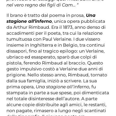
nel vero regno dei figli di Cam… “
Il brano è tratto dal poema in prosa,
Una
stagione all’inferno
, unica opera pubblicata
da Arthur Rimbaud. Era il 1873, anno denso di
accadimenti per il poeta, tra cui la relazione
tumultuosa con Paul Verlaine. I due vissero
insieme in Inghilterra e in Belgio, tra continui
dissapori, fino al tragico epilogo: un Verlaine,
ubriaco ed esasperato, sparò due colpi di
pistola, ferendo Rimbaud al braccio. Questo
gesto impulsivo costò a Verlaine due anni di
prigione. Nello stesso anno, Rimbaud, tornato
dalla sua famiglia, i
niziò a scrivere. La sua
prima opera,
Una stagione all’inferno,
fu
stampata in parte a sue spese, poi dimenticata
nel totale disinteresse dell’autore.
A parte
alcune copie distribuite agli amici, le restanti,
non pagate, rimasero a lungo negli scantinati