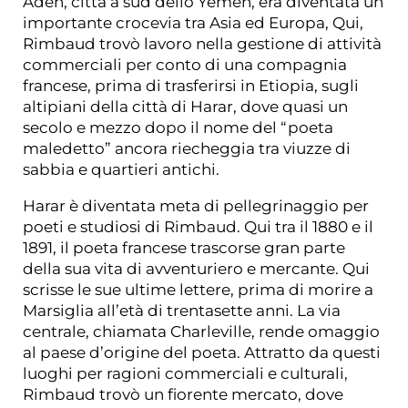
Aden, città a sud dello Yemen, era diventata un
importante crocevia tra Asia ed Europa, Qui,
Rimbaud trovò lavoro nella gestione di attività
commerciali per conto di una compagnia
francese, prima di trasferirsi in Etiopia, sugli
altipiani della città di Harar, dove quasi un
secolo e mezzo dopo il nome del “poeta
maledetto” ancora riecheggia tra viuzze di
sabbia e quartieri antichi.
Harar è diventata meta di pellegrinaggio per
poeti e studiosi di Rimbaud. Qui tra il 1880 e il
1891, il poeta francese trascorse gran parte
della sua vita di avventuriero e mercante. Qui
scrisse le sue ultime lettere, prima di morire a
Marsiglia all’età di trentasette anni. La via
centrale, chiamata Charleville, rende omaggio
al paese d’origine del poeta. Attratto da questi
luoghi per ragioni commerciali e culturali,
Rimbaud trovò un fiorente mercato, dove