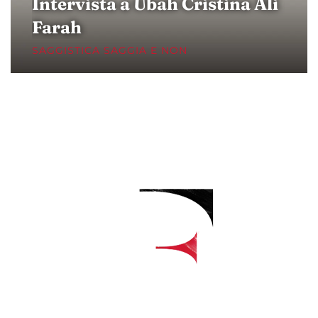
Intervista a Ubah Cristina Ali
Farah
SAGGISTICA SAGGIA E NON