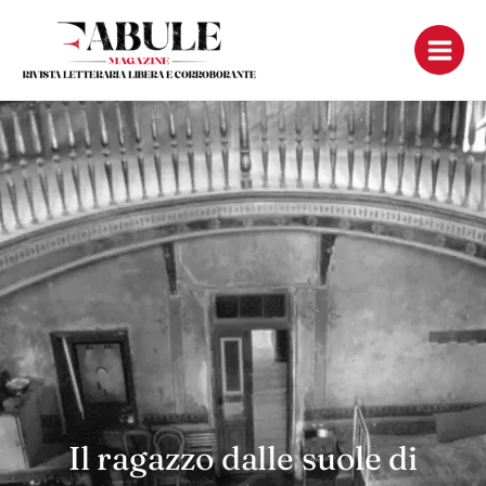
Vai
al
contenuto
Il ragazzo dalle suole di