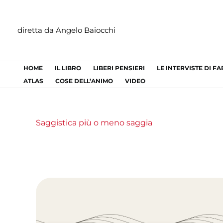
Vai
al
diretta da Angelo Baiocchi
contenuto
HOME
IL LIBRO
LIBERI PENSIERI
LE INTERVISTE DI F
ATLAS
COSE DELL’ANIMO
VIDEO
Saggistica più o meno saggia