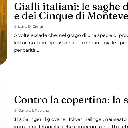
Gialli italiani: le sagh
e dei Cinque di Montev
Cristina Di Giorgi
A volte accade che, nel gorgo di una specie di prov
lettori nostrani appassionati di romanzi gialli si pr
per carità,...
Contro la copertina: la 
G. Garrera I. Patruno
J.D. Salinger. Il giovane Holden Salinger, nauseato 
immagine fotografica che campeggia in tutti i retr