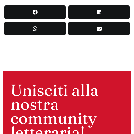
Unisciti alla
nostra
community
letteraria!