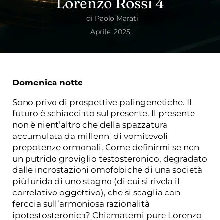
Lorenzo Rossi 4
di
Paolo Marati
Aprile, 2025
Domenica notte
Sono privo di prospettive palingenetiche. Il
futuro è schiacciato sul presente. Il presente
non è nient’altro che della spazzatura
accumulata da millenni di vomitevoli
prepotenze ormonali. Come definirmi se non
un putrido groviglio testosteronico, degradato
dalle incrostazioni omofobiche di una società
più lurida di uno stagno (di cui si rivela il
correlativo oggettivo), che si scaglia con
ferocia sull’armoniosa razionalità
ipotestosteronica? Chiamatemi pure Lorenzo