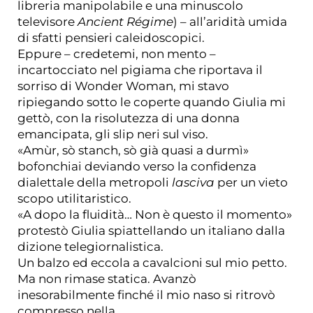
libreria manipolabile e una minuscolo
televisore
Ancient Régime
) – all’aridità umida
di sfatti pensieri caleidoscopici.
Eppure – credetemi, non mento –
incartocciato nel pigiama che riportava il
sorriso di Wonder Woman, mi stavo
ripiegando sotto le coperte quando Giulia mi
gettò, con la risolutezza di una donna
emancipata, gli slip neri sul viso.
«Amùr, sò stanch, sò già quasi a durmì»
bofonchiai deviando verso la confidenza
dialettale della metropoli
lasciva
per un vieto
scopo utilitaristico.
«A dopo la fluidità… Non è questo il momento»
protestò Giulia spiattellando un italiano dalla
dizione telegiornalistica.
Un balzo ed eccola a cavalcioni sul mio petto.
Ma non rimase statica. Avanzò
inesorabilmente finché il mio naso si ritrovò
compresso nella…