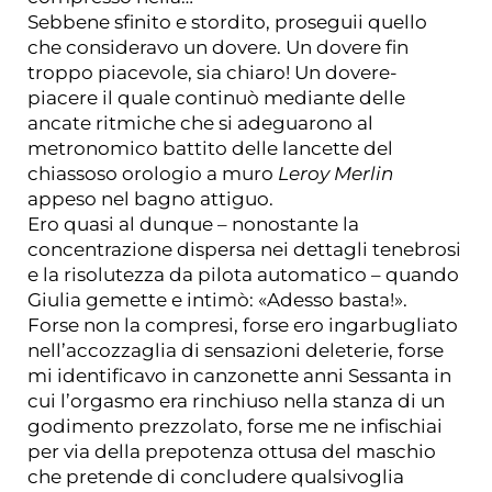
Sebbene sfinito e stordito, proseguii quello
che consideravo un dovere. Un dovere fin
troppo piacevole, sia chiaro! Un dovere-
piacere il quale continuò mediante delle
ancate ritmiche che si adeguarono al
metronomico battito delle lancette del
chiassoso orologio a muro
Leroy Merlin
appeso nel bagno attiguo.
Ero quasi al dunque – nonostante la
concentrazione dispersa nei dettagli tenebrosi
e la risolutezza da pilota automatico – quando
Giulia gemette e intimò: «Adesso basta!».
Forse non la compresi, forse ero ingarbugliato
nell’accozzaglia di sensazioni deleterie, forse
mi identificavo in canzonette anni Sessanta in
cui l’orgasmo era rinchiuso nella stanza di un
godimento prezzolato, forse me ne infischiai
per via della prepotenza ottusa del maschio
che pretende di concludere qualsivoglia