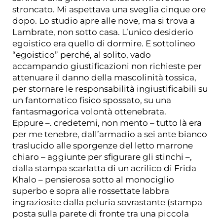
stroncato. Mi aspettava una sveglia cinque ore
dopo. Lo studio apre alle nove, ma si trova a
Lambrate, non sotto casa. L’unico desiderio
egoistico era quello di dormire. E sottolineo
“egoistico” perché, al solito, vado
accampando giustificazioni non richieste per
attenuare il danno della mascolinità tossica,
per stornare le responsabilità ingiustificabili su
un fantomatico fisico spossato, su una
fantasmagorica volontà ottenebrata.
Eppure –. credetemi, non mento – tutto là era
per me tenebre, dall’armadio a sei ante bianco
traslucido alle sporgenze del letto marrone
chiaro – aggiunte per sfigurare gli stinchi –,
dalla stampa scarlatta di un acrilico di Frida
Khalo – pensierosa sotto al monociglio
superbo e sopra alle rossettate labbra
ingraziosite dalla peluria sovrastante (stampa
posta sulla parete di fronte tra una piccola