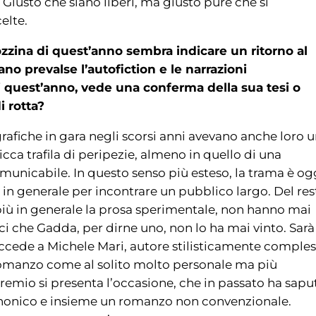
 Giusto che siano liberi, ma giusto pure che si
elte.
ozzina di quest’anno sembra indicare un ritorno al
no prevalse l’autofiction e le narrazioni
di quest’anno, vede una conferma della sua tesi o
 rotta?
grafiche in gara negli scorsi anni avevano anche loro 
cca trafila di peripezie, almeno in quello di una
omunicabile. In questo senso più esteso, la trama è og
 in generale per incontrare un pubblico largo. Del res
 più in generale la prosa sperimentale, non hanno mai
oci che Gadda, per dirne uno, non lo ha mai vinto. Sarà
ccede a Michele Mari, autore stilisticamente comple
 romanzo come al solito molto personale ma più
il premio si presenta l’occasione, che in passato ha sapu
 canonico e insieme un romanzo non convenzionale.