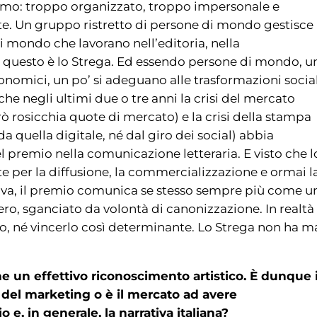
smo: troppo organizzato, troppo impersonale e
e. Un gruppo ristretto di persone di mondo gestisce 
 mondo che lavorano nell’editoria, nella
: questo è lo Strega. Ed essendo persone di mondo, u
onomici, un po’ si adeguano alle trasformazioni social
 che negli ultimi due o tre anni la crisi del mercato
erò rosicchia quote di mercato) e la crisi della stampa
 quella digitale, né dal giro dei social) abbia
el premio nella comunicazione letteraria. E visto che l
 per la diffusione, la commercializzazione e ormai l
tiva, il premio comunica se stesso sempre più come u
ero, sganciato da volontà di canonizzazione. In realtà
io, né vincerlo così determinante. Lo Strega non ha m
e un effettivo riconoscimento artistico. È dunque i
e del marketing o è il mercato ad avere
 e, in generale, la narrativa italiana?