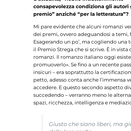
consapevolezza condiziona gli autori gi
premio” anziché “per la letteratura”?
Mi pare evidente che alcuni romanzi ve
dei premi, ovvero adeguandosi a temi, 
Esagerando un po’, ma cogliendo una ten
il Premio Strega che si scrive. È in vis
romanzi. Il romanzo italiano oggi esist
promuoverlo». Se fino a un recente passat
insicuri – era soprattutto la certificazi
petto, adesso conta anche l’immensa ve
accedere. E questo secondo aspetto di
succedendo – verranno meno le alternativ
spazi, ricchezza, intelligenza e mediazi
Giusto che siano liberi, ma g