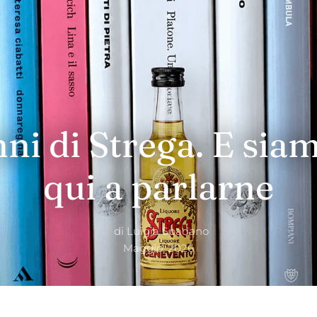
nni di Strega. E sia
qui a parlarne
di
Luigia Spadano
Maggio, 2026