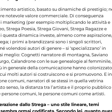
mento artistico, basato su dinamiche di prestigio; n
re notevole valore commerciale. Di conseguenza
di marketing (per esempio moltiplicando le attività e
eo, Strega Poesia, Strega Giovani, Strega Ragazze e
gi questa dinamica investe, almeno come aspirazione
rega; i primi a brandizzarsi sono i singoli scrittori,
volendosi autori di genere – si ‘specializzano’ in
rsi meglio: Cognetti narratore di montagna, Saviano
urgo, Calandrone con le sue genealogie al femminile,
iù in generale della comunicazione hanno colonizzato
 cui molti autori si costruiscono e si promuovono. E in
one comuni, narratori di se stessi in quella vetrina
o senso, la distanza tra l’artista e il proprio pubblico 
me persone comuni, le persone comuni come artisti.
erazione dallo Strega – uno stile lineare, temi
 – sembra ormai codificata. Secondo lei, quanto que