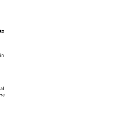
to
e
in
al
ome
o