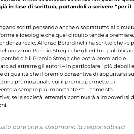
à in fase di scrittura, portandoli a scrivere “per il
ngano scritti pensando anche o soprattutto al circuit
forme e ideologie che quel circuito tende a premiare
denza reale, Alfonso Berardinelli ha scritto che «è 
ta del prossimo Premio Strega che gli editori pubblica
e perché c’è il Premio Strega che potrà premiarlo e
o ad attrarre gli autori – in particolare i più deboli 
one di qualità che il premio consentiva di appuntarsi su
trina promozionale cui il premio permette di
venterà sempre più importante se – come sta
e; se la società letteraria continuerà a impoverirsi d
oni.
iusto pure che si assumano la responsabilità