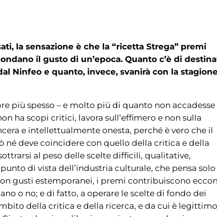
ssati, la sensazione è che la “ricetta Strega” premi
ondano il gusto di un’epoca. Quanto c’è di destina
 dal Ninfeo e quanto, invece, svanirà con la stagion
pre più spesso – e molto più di quanto non accadesse 
n ha scopi critici, lavora sull’effimero e non sulla
cera e intellettualmente onesta, perché è vero che il
uò né deve coincidere con quello della critica e della
trarsi al peso delle scelte difficili, qualitative,
nto di vista dell’industria culturale, che pensa solo 
 con gusti estemporanei, i premi contribuiscono ecc
no o no; e di fatto, a operare le scelte di fondo dei
ito della critica e della ricerca, e da cui è legittim