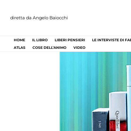
Vai
al
diretta da Angelo Baiocchi
contenuto
HOME
IL LIBRO
LIBERI PENSIERI
LE INTERVISTE DI F
ATLAS
COSE DELL’ANIMO
VIDEO