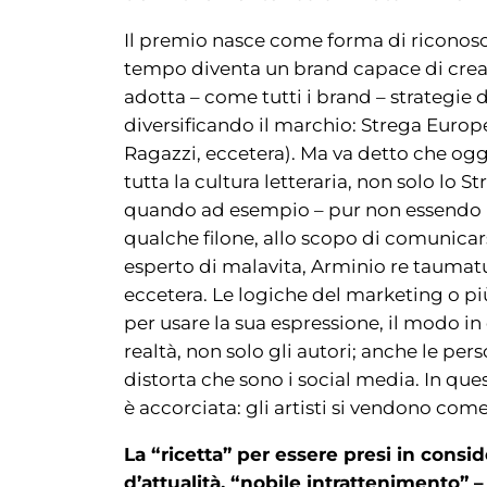
Il premio nasce come forma di riconosci
tempo diventa un brand capace di crea
adotta – come tutti i brand – strategie 
diversificando il marchio: Strega Europ
Ragazzi, eccetera). Ma va detto che og
tutta la cultura letteraria, non solo lo St
quando ad esempio – pur non essendo né 
qualche filone, allo scopo di comunica
esperto di malavita, Arminio re taumat
eccetera. Le logiche del marketing o p
per usare la sua espressione, il modo in
realtà, non solo gli autori; anche le pers
distorta che sono i social media. In quest
è accorciata: gli artisti si vendono co
La “ricetta” per essere presi in consid
d’attualità, “nobile intrattenimento”