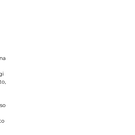
una
gi
to,
sso
to