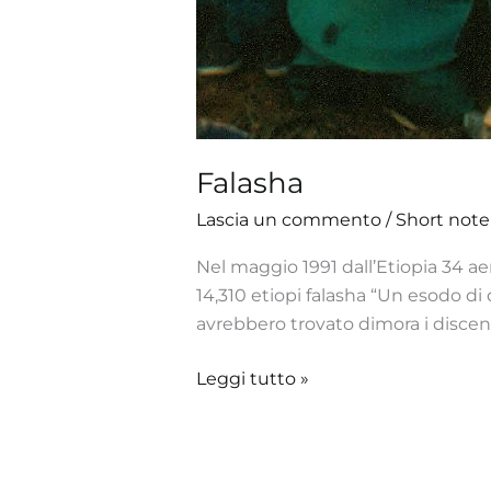
Falasha
Lascia un commento
/
Short note
Nel maggio 1991 dall’Etiopia 34 aer
14,310 etiopi falasha “Un esodo di 
avrebbero trovato dimora i discend
Leggi tutto »