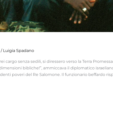
/
Luigia Spadano
ei cargo senza sedili, si diressero verso la Terra Promess
dimensioni bibliche!”, ammiccava il diplomatico israeliano.
enti poveri del Re Salomone. Il funzionario beffardo risp