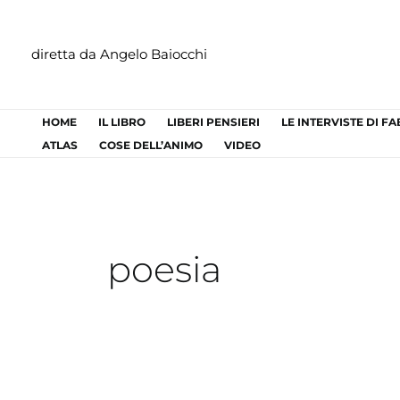
Vai
al
diretta da Angelo Baiocchi
contenuto
HOME
IL LIBRO
LIBERI PENSIERI
LE INTERVISTE DI F
ATLAS
COSE DELL’ANIMO
VIDEO
poesia