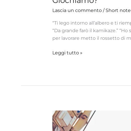
Giochiamo?
Lascia un commento
/
Short note
“Ti lego intorno all’albero e ti riem
“Da grande farò il kamikaze.” “Ho 
per lavorare metto il rossetto di m
Leggi tutto »
L’ospite
indesiderato