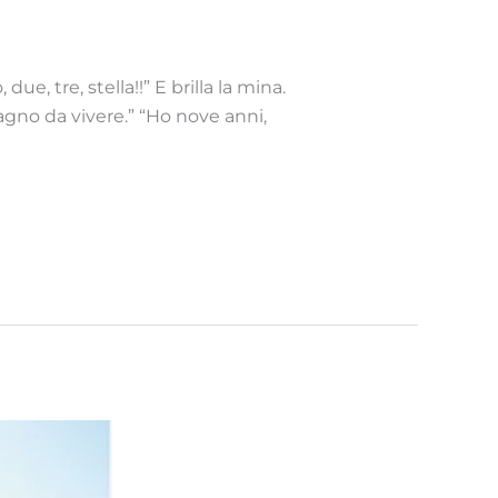
ue, tre, stella!!” E brilla la mina.
agno da vivere.” “Ho nove anni,