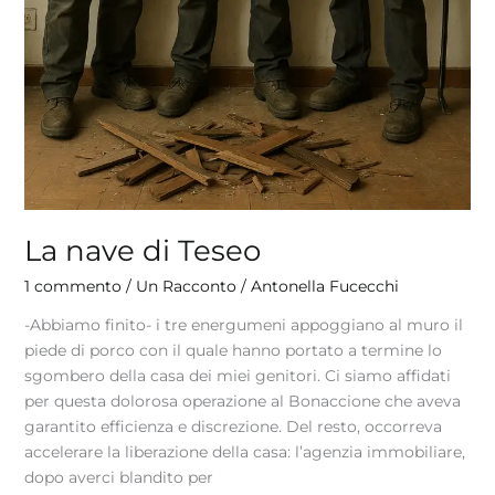
La nave di Teseo
1 commento
/
Un Racconto
/
Antonella Fucecchi
-Abbiamo finito- i tre energumeni appoggiano al muro il
piede di porco con il quale hanno portato a termine lo
sgombero della casa dei miei genitori. Ci siamo affidati
per questa dolorosa operazione al Bonaccione che aveva
garantito efficienza e discrezione. Del resto, occorreva
accelerare la liberazione della casa: l’agenzia immobiliare,
dopo averci blandito per