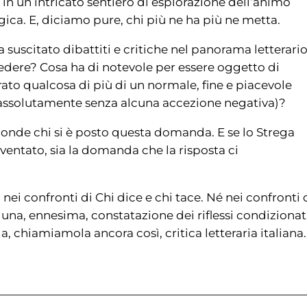
 in un intricato sentiero di esplorazione dell’animo
gica. E, diciamo pure, chi più ne ha più ne metta.
a suscitato dibattiti e critiche nel panorama letterari
iedere? Cosa ha di notevole per essere oggetto di
rato qualcosa di più di un normale, fine e piacevole
 assolutamente senza alcuna accezione negativa)?
isponde chi si è posto questa domanda. E se lo Strega
entato, sia la domanda che la risposta ci
nei confronti di Chi dice e chi tace. Né nei confronti 
o una, ennesima, constatazione dei riflessi condizionat
 chiamiamola ancora così, critica letteraria italiana.