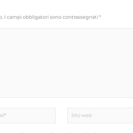
o.
I campi obbligatori sono contrassegnati
*
*
Sito
web