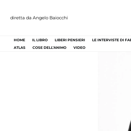
Vai
al
diretta da Angelo Baiocchi
contenuto
HOME
IL LIBRO
LIBERI PENSIERI
LE INTERVISTE DI F
ATLAS
COSE DELL’ANIMO
VIDEO