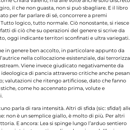
ome Chiara Valerio, ma alle volte anche solo discreto
iro, il che non guasta, non si può sbagliare. E il libro
to per far parlare di sé, concorrere a premi
utto logico, tutto normale. Ciò nonostante, si riesce
tti di ciò che su operazioni del genere si scrive da
o, oggi indicante territori sconfinati e ultra variegati.
ene in genere ben accolto, in particolare appunto da
’autrice nella collocazione esistenziale, dai terrorizza
instream. Viene invece giudicato negativamente da
 ideologica di pancia attraverso critiche anche pesan
; valutazioni che ritengo artificiose, dato che fanno
ilistiche, come ho accennato prima, volute e
i.
 parla di rara intensità. Altri di sfida (sic: sfida!) all
e: non è un semplice giallo, è molto di più. Per altri
ittoria. E ancora: Lea si spinge lungo l’arduo sentiero