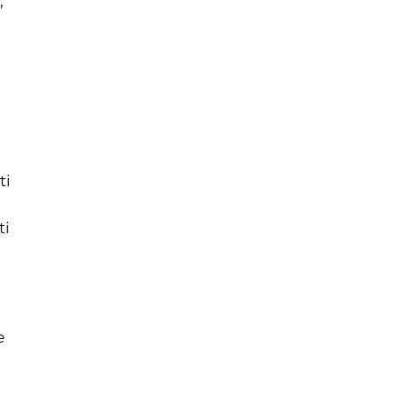
,
ti
ti
e