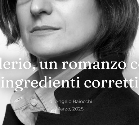
erio, un romanzo co
ingredienti corretti
di
Angelo Baiocchi
Marzo, 2025