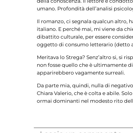
della conoscenza. Il lettore è condotto
umano. Profondità dell’analisi psicolo
Il romanzo, ci segnala qualcun altro, h
italiano. E perché mai, mi viene da ch
dibattito culturale, per essere conside
oggetto di consumo letterario (detto
Meritava lo Strega? Senz’altro si, si r
non fosse quello che è ultimamente div
apparirebbero vagamente surreali.
Da parte mia, quindi, nulla di negativo 
Chiara Valerio, che è colta e abile. Sol
ormai dominanti nel modesto rito della,