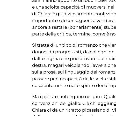
Se si hanno appunto un buon talento c
e una sciolta capacità di muoversi nel g
di Chiara è giudiziosamente confeziona
importanti e di conseguenza vendere. T
ancora a restare (bonariamente) stupefa
parte della critica, termine, come è not
Si tratta di un tipo di romanzo che vi
donne, da progressisti, da colleghi dell
dallo stigma che può arrivare dal ma
destra, magari veicolando l’avversione
sulla prosa, sul linguaggio del romanzo
passare per incapacità delle scelte st
coscientemente nello spirito dei temp
Ma i più si mantengono nel giro. Qualcuno
convenzioni del giallo. C’è chi aggiung
Chiara ci dà un ritratto picassiano di V