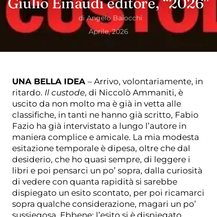
Giulio Einaudi editore, “2026″
di
Angelo Baiocchi
Aprile, 2026
UNA BELLA IDEA
– Arrivo, volontariamente, in
ritardo.
Il custode
, di Niccolò Ammaniti, è
uscito da non molto ma è già in vetta alle
classifiche, in tanti ne hanno già scritto, Fabio
Fazio ha già intervistato a lungo l’autore in
maniera complice e amicale. La mia modesta
esitazione temporale è dipesa, oltre che dal
desiderio, che ho quasi sempre, di leggere i
libri e poi pensarci un po’ sopra, dalla curiosità
di vedere con quanta rapidità si sarebbe
dispiegato un esito scontato, per poi ricamarci
sopra qualche considerazione, magari un po’
sussiegosa. Ebbene: l’esito si è dispiegato