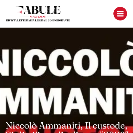
Vai
al
contenuto
Niccolò Ammaniti, Il custode,