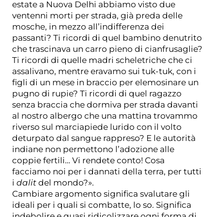
estate a Nuova Delhi abbiamo visto due
ventenni morti per strada, già preda delle
mosche, in mezzo all’indifferenza dei
passanti? Ti ricordi di quel bambino denutrito
che trascinava un carro pieno di cianfrusaglie?
Ti ricordi di quelle madri scheletriche che ci
assalivano, mentre eravamo sui tuk-tuk, con i
figli di un mese in braccio per elemosinare un
pugno di rupie? Ti ricordi di quel ragazzo
senza braccia che dormiva per strada davanti
al nostro albergo che una mattina trovammo
riverso sul marciapiede lurido con il volto
deturpato dal sangue rappreso? E le autorità
indiane non permettono l’adozione alle
coppie fertili… Vi rendete conto! Cosa
facciamo noi per i dannati della terra, per tutti
i
dalit
del mondo?».
Cambiare argomento significa svalutare gli
ideali per i quali si combatte, lo so. Significa
indebolire e quasi ridicolizzare ogni forma di