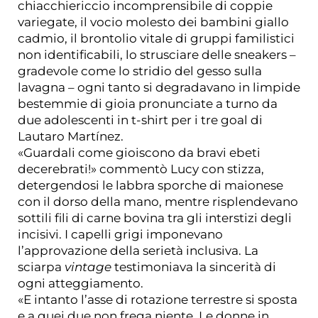
chiacchiericcio incomprensibile di coppie
variegate, il vocio molesto dei bambini giallo
cadmio, il brontolio vitale di gruppi familistici
non identificabili, lo strusciare delle sneakers –
gradevole come lo stridio del gesso sulla
lavagna – ogni tanto si degradavano in limpide
bestemmie di gioia pronunciate a turno da
due adolescenti in t-shirt per i tre goal di
Lautaro Martínez.
«Guardali come gioiscono da bravi ebeti
decerebrati!» commentò Lucy con stizza,
detergendosi le labbra sporche di maionese
con il dorso della mano, mentre risplendevano
sottili fili di carne bovina tra gli interstizi degli
incisivi. I capelli grigi imponevano
l’approvazione della serietà inclusiva. La
sciarpa
vintage
testimoniava la sincerità di
ogni atteggiamento.
«E intanto l’asse di rotazione terrestre si sposta
e a quei due non frega niente. Le donne in