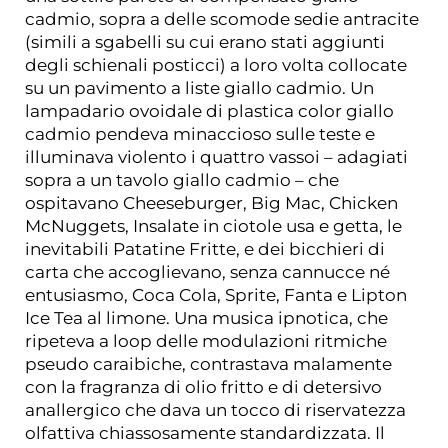
cadmio, sopra a delle scomode sedie antracite
(simili a sgabelli su cui erano stati aggiunti
degli schienali posticci) a loro volta collocate
su un pavimento a liste giallo cadmio. Un
lampadario ovoidale di plastica color giallo
cadmio pendeva minaccioso sulle teste e
illuminava violento i quattro vassoi – adagiati
sopra a un tavolo giallo cadmio – che
ospitavano Cheeseburger, Big Mac, Chicken
McNuggets, Insalate in ciotole usa e getta, le
inevitabili Patatine Fritte, e dei bicchieri di
carta che accoglievano, senza cannucce né
entusiasmo, Coca Cola, Sprite, Fanta e Lipton
Ice Tea al limone. Una musica ipnotica, che
ripeteva a loop delle modulazioni ritmiche
pseudo caraibiche, contrastava malamente
con la fragranza di olio fritto e di detersivo
anallergico che dava un tocco di riservatezza
olfattiva chiassosamente standardizzata. Il