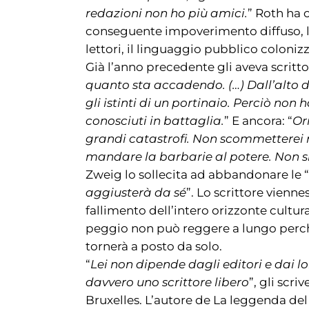
redazioni non ho più amici.
” Roth ha c
conseguente impoverimento diffuso, l’es
lettori, il linguaggio pubblico colonizz
Già l’anno precedente gli aveva scritto:
quanto sta accadendo. (…) Dall’alto 
gli istinti di un portinaio. Perciò non h
conosciuti in battaglia.
” E ancora: “
Or
grandi catastrofi. Non scommetterei n
mandare la barbarie al potere. Non si 
Zweig lo sollecita ad abbandonare le “
aggiusterà da sé
”. Lo scrittore vienne
fallimento dell’intero orizzonte cultur
peggio non può reggere a lungo perch
tornerà a posto da solo.
“
Lei non dipende dagli editori e dai lo
davvero uno scrittore libero
”, gli scr
Bruxelles. L’autore de La leggenda del