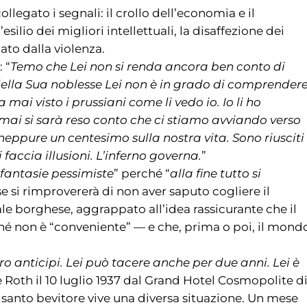
ollegato i segnali: il crollo dell’economia e il
ilio dei migliori intellettuali, la disaffezione dei
ato dalla violenza.
 “
Temo che Lei non si renda ancora ben conto di
della Sua noblesse Lei non è in grado di comprender
a mai visto i prussiani come li vedo io. Io li ho
mai si sarà reso conto che ci stiamo avviando verso
eppure un centesimo sulla nostra vita. Sono riusciti
faccia illusioni. L’inferno governa.
”
fantasie pessimiste
” perché “
alla fine tutto si
se si rimprovererà di non aver saputo cogliere il
ale borghese, aggrappato all’idea rassicurante che il
é non è “conveniente” — e che, prima o poi, il mond
ro anticipi. Lei può tacere anche per due anni. Lei è
ive Roth il 10 luglio 1937 dal Grand Hotel Cosmopolite d
 santo bevitore vive una diversa situazione. Un mese