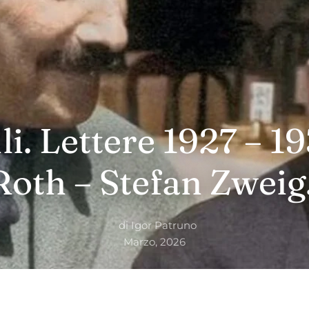
i. Lettere 1927 – 1
Roth – Stefan Zweig
di
Igor Patruno
Marzo, 2026