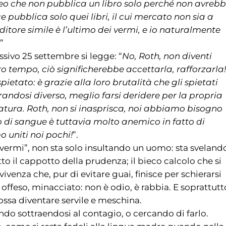
eo che non pubblica un libro solo perché non avreb
 pubblica solo quei libri, il cui mercato non sia a
editore simile è l’ultimo dei vermi, e io naturalmente
”
ssivo 25 settembre si legge: “
No, Roth, non diventi
ro tempo, ciò significherebbe accettarla, rafforzarla!
pietato: è grazie alla loro brutalità che gli spietati
trandosi diverso, meglio farsi deridere per la propria
atura. Roth, non si inasprisca, noi abbiamo bisogno
o di sangue è tuttavia molto anemico in fatto di
o uniti noi pochi!
”.
i vermi”, non sta solo insultando un uomo: sta sveland
 il cappotto della prudenza; il bieco calcolo che si
vivenza che, pur di evitare guai, finisce per schierarsi
, offeso, minacciato: non è odio, è rabbia. E soprattutt
 possa diventare servile e meschina.
do sottraendosi al contagio, o cercando di farlo.