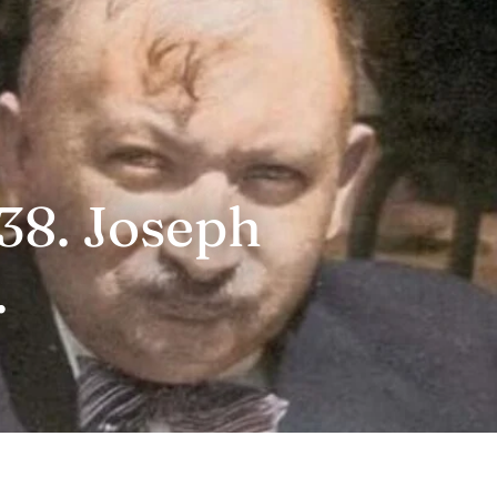
938. Joseph
.