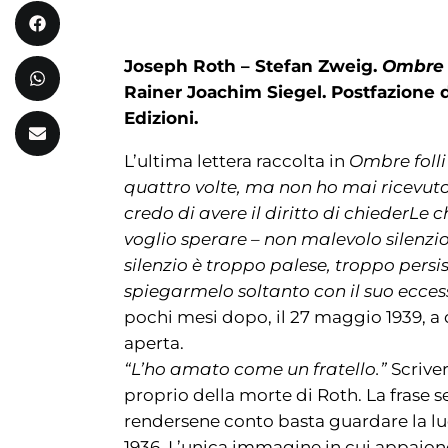
Joseph Roth – Stefan Zweig.
Ombre f
Rainer Joachim Siegel. Postfazione d
Edizioni.
L’ultima lettera raccolta in
Ombre folli
quattro volte, ma non ho mai ricevuto
credo di avere il diritto di chiederLe
voglio sperare – non malevolo silenzio
silenzio è troppo palese, troppo pers
spiegarmelo soltanto con il suo ecces
pochi mesi dopo, il 27 maggio 1939, a q
aperta.
“L’ho amato come un fratello.”
Scrive
proprio della morte di Roth. La frase s
rendersene conto basta guardare la luc
1936. L’unica immagine in cui appaiono