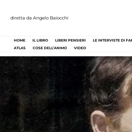
Vai
al
diretta da Angelo Baiocchi
contenuto
HOME
IL LIBRO
LIBERI PENSIERI
LE INTERVISTE DI F
ATLAS
COSE DELL’ANIMO
VIDEO