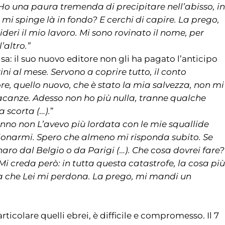
Ho una paura tremenda di precipitare nell’abisso, in
o mi spinge là in fondo? E cerchi di capire. La prego,
deri il mio lavoro. Mi sono rovinato il nome, per
’altro.”
sa: il suo nuovo editore non gli ha pagato l’anticipo
ni al mese. Servono a coprire tutto, il conto
ore, quello nuovo, che è stato la mia salvezza, non mi
 vacanze. Adesso non ho più nulla, tranne qualche
 scorta (…).
”
nno non L’avevo più lordata con le mie squallide
rdonarmi. Spero che almeno mi risponda subito. Se
naro dal Belgio o da Parigi (…). Che cosa dovrei fare?
Mi creda però: in tutta questa catastrofe, la cosa più
a che Lei mi perdona. La prego, mi mandi un
articolare quelli ebrei, è difficile e compromesso. Il 7