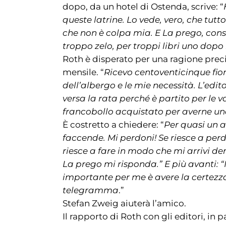
dopo, da un hotel di Ostenda, scrive: “
queste latrine. Lo vede, vero, che tutt
che non è colpa mia. E La prego, consi
troppo zelo, per troppi libri uno dopo l
Roth è disperato per una ragione preci
mensile. “
Ricevo centoventicinque fiori
dell’albergo e le mie necessità. L’edit
versa la rata perché è partito per le
francobollo acquistato per averne una
È costretto a chiedere: “
Per quasi un a
faccende. Mi perdoni! Se riesce a pe
riesce a fare in modo che mi arrivi de
La prego mi risponda.” E più avanti: “
importante per me è avere la certezz
telegramma
.”
Stefan Zweig aiuterà l’amico.
Il rapporto di Roth con gli editori, in p