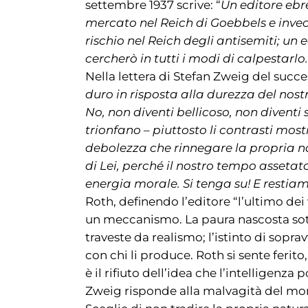
settembre 1937 scrive: “
Un editore ebr
mercato nel Reich di Goebbels e invece
rischio nel Reich degli antisemiti; un 
cercherò in tutti i modi di calpestarlo.
Nella lettera di Stefan Zweig del succe
duro in risposta alla durezza del nost
No, non diventi bellicoso, non diventi s
trionfano – piuttosto li contrasti mos
debolezza che rinnegare la propria n
di Lei, perché il nostro tempo assetat
energia morale. Si tenga su! E restiam
Roth, definendo l’editore “l’ultimo de
un meccanismo. La paura nascosta sotto
traveste da realismo; l’istinto di soprav
con chi li produce. Roth si sente ferito
è il rifiuto dell’idea che l’intelligenza
Zweig risponde alla malvagità del mon