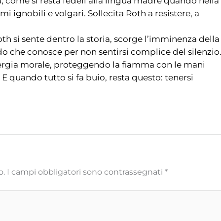
a, come si resta fedeli alla lingua madre quando nella
 ignobili e volgari. Sollecita Roth a resistere, a
oth si sente dentro la storia, scorge l’imminenza della
odo che conosce per non sentirsi complice del silenzio
nergia morale, proteggendo la fiamma con le mani
E quando tutto si fa buio, resta questo: tenersi
o.
I campi obbligatori sono contrassegnati
*