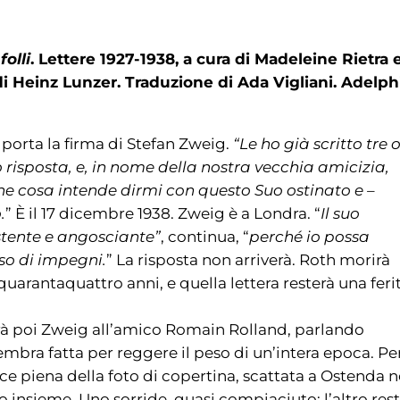
olli
. Lettere 1927-1938, a cura di Madeleine Rietra 
i Heinz Lunzer. Traduzione di Ada Vigliani. Adelph
porta la firma di Stefan Zweig.
“Le ho già scritto tre 
 risposta, e, in nome della nostra vecchia amicizia,
 che cosa intende dirmi con questo Suo ostinato e –
.
” È il 17 dicembre 1938. Zweig è a Londra. “
Il suo
istente e angosciante”
, continua, “
perché io possa
so di impegni.
” La risposta non arriverà. Roth morirà
uarantaquattro anni, e quella lettera resterà una feri
rà poi Zweig all’amico Romain Rolland, parlando
embra fatta per reggere il peso di un’intera epoca. Pe
e piena della foto di copertina, scattata a Ostenda n
 insieme. Uno sorride, quasi compiaciuto; l’altro res