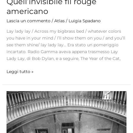
Quell’invisibile fil rouge
americano
Lascia un commento
/
Atlas
/
Luigia Spadano
Lay lady lay / Across my bigbrass bed / whatever colors
you have in your mind / I’ll show them on you / and you’ll
see them shine/ lay lady lay… Era stato un pomeriggio
incartato. Radio Gamma aveva appena trasmesso Lay
Lady Lay, di Bob Dylan, e a seguire, The Year of the Cat,
Leggi tutto »
Il
ragazzo
dalle
suole
di
vento…