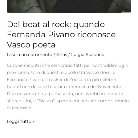
Dal beat al rock: quando
Fernanda Pivano riconosce
Vasco poeta
Lascia un commento
/
Atlas
/
Luigia Spadano
Ci sono incontri che sembrano fatti per contraddire ogni
previsione. Uno di questi è quello tra Vasco Rossi e
Fernanda Pivano: il rocker di Zocca e la più celebre
traduttrice della letteratura americana del Novecento.
Due universi che, a prima vista, non avrebbero dovuto
sfiorarsi: lui, il “Blasco”, spesso etichettato come simbolo
di eccessi e
Leggi tutto »