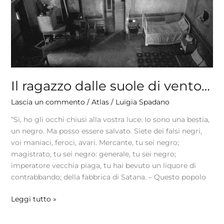
Il ragazzo dalle suole di vento…
Lascia un commento
/
Atlas
/
Luigia Spadano
“Si, ho gli occhi chiusi alla vostra luce. Io sono una bestia,
un negro. Ma posso essere salvato. Siete dei falsi negri,
voi maniaci, feroci, avari. Mercante, tu sei negro;
magistrato, tu sei negro: generale, tu sei negro;
imperatore vecchia piaga, tu hai bevuto un liquore di
contrabbando; della fabbrica di Satana. – Questo popolo
Leggi tutto »