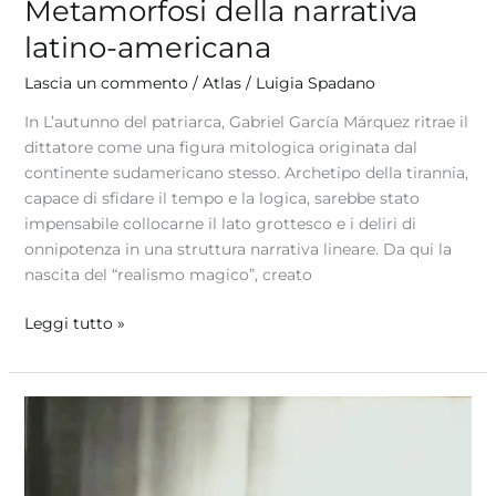
Metamorfosi della narrativa
latino-americana
Lascia un commento
/
Atlas
/
Luigia Spadano
In L’autunno del patriarca, Gabriel García Márquez ritrae il
dittatore come una figura mitologica originata dal
continente sudamericano stesso. Archetipo della tirannia,
capace di sfidare il tempo e la logica, sarebbe stato
impensabile collocarne il lato grottesco e i deliri di
onnipotenza in una struttura narrativa lineare. Da qui la
nascita del “realismo magico”, creato
Leggi tutto »
Dal
beat
al
rock: