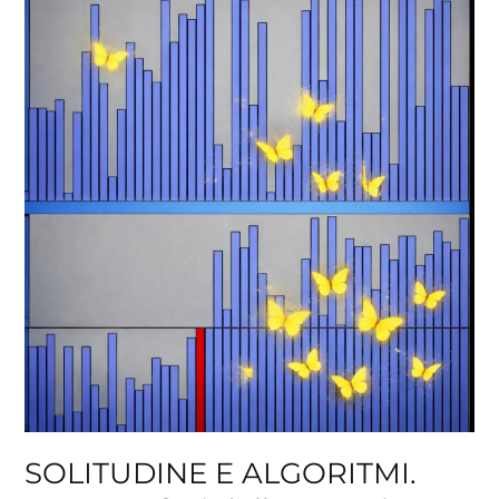
E
ALGORITMI.
Metamorfosi
della
narrativa
latino-
americana
SOLITUDINE E ALGORITMI.