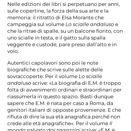
Nelle edizioni dei libri si perpetuano per anni,
sulle copertine, la forza della sua arte e la
memoria: il ritratto di Elsa Morante che
campeggia sul volume
Lo scialle andaluso
e
che la ritrae di spalle, su un balcone fiorito, con
uno scialle in testa, e il gatto sulla spalla
veggente e custode, pare preso dall’alto e in
volo.
Autentici capolavori sono poi le note
biografiche che scrive sulle alette delle
sovraccoperte. Per il volume
Lo scialle
andaluso
scrive: «La biografia di E.M. è troppo
folta di avvenimenti ordinari e straordinari per
riassumerla in questo spazio. Basti dunque
sapere che E.M. è nata per caso a Roma, da
genitori italiani di opposte provenienze. E che
rifiuta di dire la sua età anagrafica perché non
crede alle età anagrafiche». Per il volume
Il
mondo salvato dai ragazzini
scrive: «E.M. è