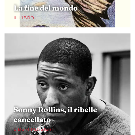
La fine del mondo
IL LIBRO
Sonny Rollins, il ribelle
cancellato
LIBERI PENSIERI