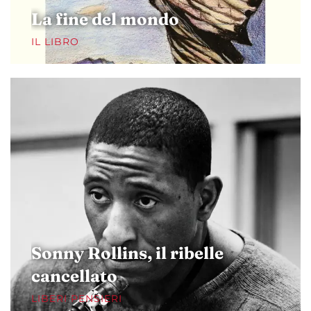
La fine del mondo
IL LIBRO
Sonny Rollins, il ribelle
cancellato
LIBERI PENSIERI