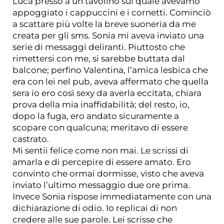
Luca presso a un tavolino sul quale avevamo
appoggiato i cappuccini e i cornetti. Cominciò
a scattare più volte la breve suoneria da me
creata per gli sms. Sonia mi aveva inviato una
serie di messaggi deliranti. Piuttosto che
rimettersi con me, si sarebbe buttata dal
balcone; perfino Valentina, l’amica lesbica che
era con lei nel pub, aveva affermato che quella
sera io ero così sexy da averla eccitata, chiara
prova della mia inaffidabilità; del resto, io,
dopo la fuga, ero andato sicuramente a
scopare con qualcuna; meritavo di essere
castrato.
Mi sentii felice come non mai. Le scrissi di
amarla e di percepire di essere amato. Ero
convinto che ormai dormisse, visto che aveva
inviato l’ultimo messaggio due ore prima.
Invece Sonia rispose immediatamente con una
dichiarazione di odio. Io replicai di non
credere alle sue parole. Lei scrisse che