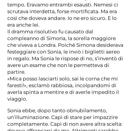
tempo. Eravamo entrambi esausti. Nemesi ci
scrutava interdetta, forse mortificata. Ma era
così che doveva andare. Io ne ero sicuro. E lo
era anche lei.
Il dramma risolutivo fu causato dal
compleanno di Simona, la sorella maggiore
che viveva a Londra. Poiché Simona desiderava
festeggiare con Sonia, le inviò i biglietti aereo
in regalo. Ma Sonia le rispose di no, s’inventò di
avere un esame che non le permetteva di
partire.
«Mica posso lasciarti solo, sai le corna che mi
faresti!», esclamò rabbiosa, incolpandomi di
averla spinta a mentire e di averle impedito il
viaggio.
Sonia ebbe, dopo tanto obnubilamento,
un’illuminazione. Capì di stare per impazzire
completamente. Capì di non avere altra scelta:
doveva affrancarsi da me. Altrimenti sarebbe