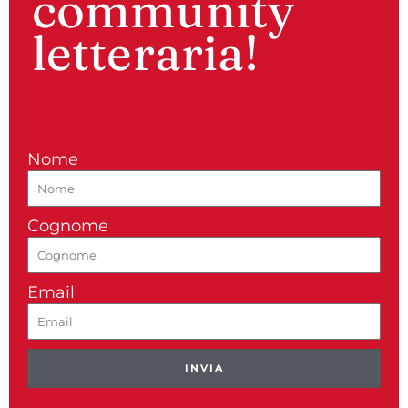
community
letteraria!
Nome
Cognome
Email
INVIA