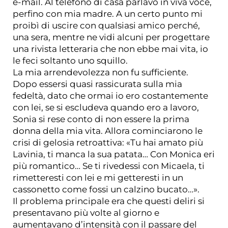
e-mail. Al telefono di casa parlavo in viva voce,
perfino con mia madre. A un certo punto mi
proibì di uscire con qualsiasi amico perché,
una sera, mentre ne vidi alcuni per progettare
una rivista letteraria che non ebbe mai vita, io
le feci soltanto uno squillo.
La mia arrendevolezza non fu sufficiente.
Dopo essersi quasi rassicurata sulla mia
fedeltà, dato che ormai io ero costantemente
con lei, se si escludeva quando ero a lavoro,
Sonia si rese conto di non essere la prima
donna della mia vita. Allora cominciarono le
crisi di gelosia retroattiva: «Tu hai amato più
Lavinia, ti manca la sua patata… Con Monica eri
più romantico… Se ti rivedessi con Micaela, ti
rimetteresti con lei e mi getteresti in un
cassonetto come fossi un calzino bucato…».
Il problema principale era che questi deliri si
presentavano più volte al giorno e
aumentavano d’intensità con il passare del