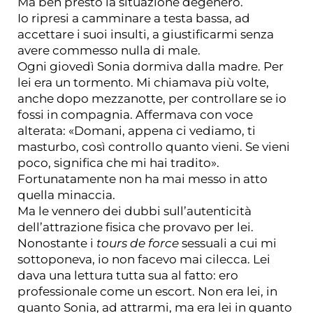
Ma ben presto la situazione degenerò.
Io ripresi a camminare a testa bassa, ad
accettare i suoi insulti, a giustificarmi senza
avere commesso nulla di male.
Ogni giovedì Sonia dormiva dalla madre. Per
lei era un tormento. Mi chiamava più volte,
anche dopo mezzanotte, per controllare se io
fossi in compagnia. Affermava con voce
alterata: «Domani, appena ci vediamo, ti
masturbo, così controllo quanto vieni. Se vieni
poco, significa che mi hai tradito».
Fortunatamente non ha mai messo in atto
quella minaccia.
Ma le vennero dei dubbi sull’autenticità
dell’attrazione fisica che provavo per lei.
Nonostante i
tours de force
sessuali a cui mi
sottoponeva, io non facevo mai cilecca. Lei
dava una lettura tutta sua al fatto: ero
professionale come un escort. Non era lei, in
quanto Sonia, ad attrarmi, ma era lei in quanto