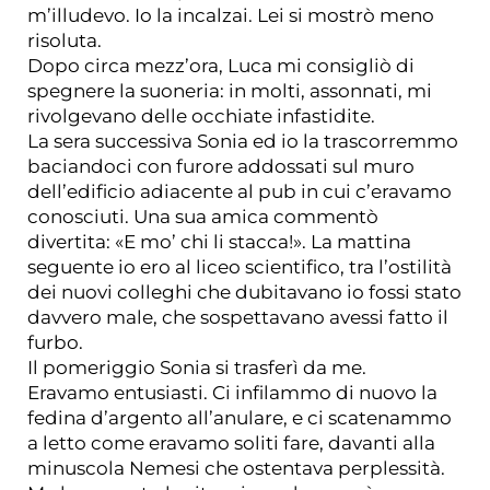
m’illudevo. Io la incalzai. Lei si mostrò meno
risoluta.
Dopo circa mezz’ora, Luca mi consigliò di
spegnere la suoneria: in molti, assonnati, mi
rivolgevano delle occhiate infastidite.
La sera successiva Sonia ed io la trascorremmo
baciandoci con furore addossati sul muro
dell’edificio adiacente al pub in cui c’eravamo
conosciuti. Una sua amica commentò
divertita: «E mo’ chi li stacca!». La mattina
seguente io ero al liceo scientifico, tra l’ostilità
dei nuovi colleghi che dubitavano io fossi stato
davvero male, che sospettavano avessi fatto il
furbo.
Il pomeriggio Sonia si trasferì da me.
Eravamo entusiasti. Ci infilammo di nuovo la
fedina d’argento all’anulare, e ci scatenammo
a letto come eravamo soliti fare, davanti alla
minuscola Nemesi che ostentava perplessità.