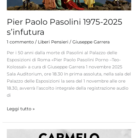
Pier Paolo Pasolini 1975-2025
s’infutura
1 commento
/
Liberi Pensieri
/
Giuseppe Garrera
Per i 50 anni dalla morte di Pasolini al Palazzo delle
Esposizioni di Roma «Pier Paolo Pasolini Porno –Teo-
Kolossal» a cura di Giuseppe Garrera 1 novembre 2025
Sala Auditorium, ore 18.30 In prima assoluta, nella sala del
Palazzo delle Esposizioni la sera del 1 novembre alle ore
18.30, avverrà l’ascolto integrale della registrazione audio
di
Leggi tutto »
Carmelo