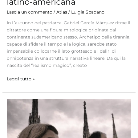
latino-americana
Lascia un commento
/
Atlas
/
Luigia Spadano
In L’autunno del patriarca, Gabriel García Márquez ritrae il
dittatore come una figura mitologica originata dal
continente sudamericano stesso. Archetipo della tirannia,
capace di sfidare il tempo e la logica, sarebbe stato
impensabile collocarne il lato grottesco e i deliri di
onnipotenza in una struttura narrativa lineare. Da qui la
nascita del “realismo magico”, creato
Leggi tutto »
Ribelli
sulla
Highway
dell’Arte
–
on