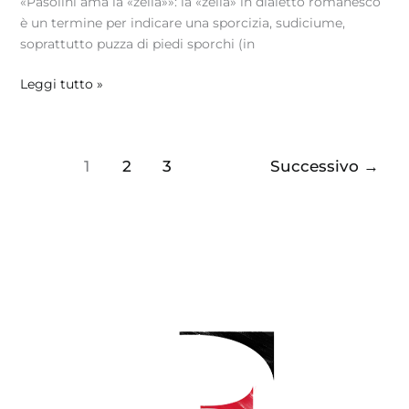
«Pasolini ama la «zella»»: la «zella» in dialetto romanesco
è un termine per indicare una sporcizia, sudiciume,
soprattutto puzza di piedi sporchi (in
Leggi tutto »
1
2
3
Successivo
→