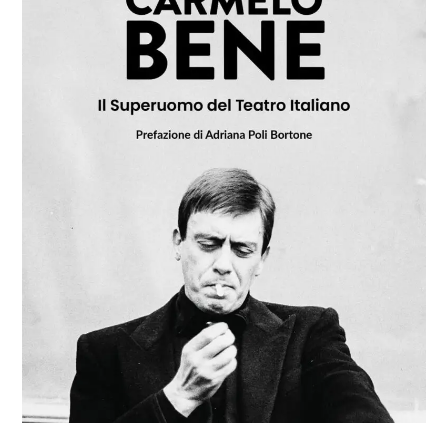
Bene
filosofo:
il
superuomo
del
Teatro
italiano
nel
saggio
di
Flavio
De
Marco