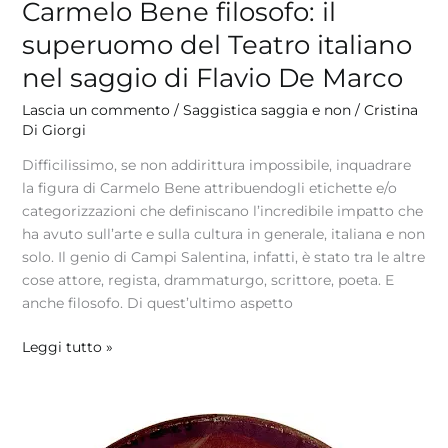
Carmelo Bene filosofo: il
superuomo del Teatro italiano
nel saggio di Flavio De Marco
Lascia un commento
/
Saggistica saggia e non
/
Cristina
Di Giorgi
Difficilissimo, se non addirittura impossibile, inquadrare
la figura di Carmelo Bene attribuendogli etichette e/o
categorizzazioni che definiscano l’incredibile impatto che
ha avuto sull’arte e sulla cultura in generale, italiana e non
solo. Il genio di Campi Salentina, infatti, è stato tra le altre
cose attore, regista, drammaturgo, scrittore, poeta. E
anche filosofo. Di quest’ultimo aspetto
Leggi tutto »
La
madonna