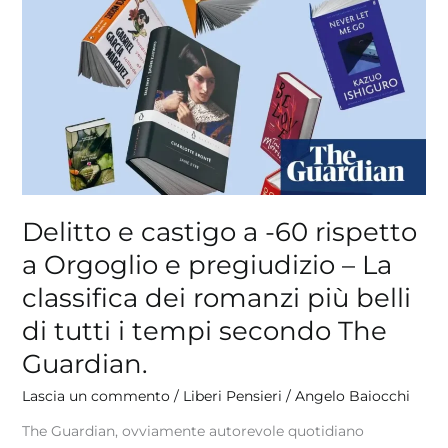
e
castigo
a
-60
rispetto
a
Orgoglio
e
pregiudizio
–
Delitto e castigo a -60 rispetto
La
a Orgoglio e pregiudizio – La
classifica
classifica dei romanzi più belli
dei
romanzi
di tutti i tempi secondo The
più
Guardian.
belli
di
Lascia un commento
/
Liberi Pensieri
/
Angelo Baiocchi
tutti
i
The Guardian, ovviamente autorevole quotidiano