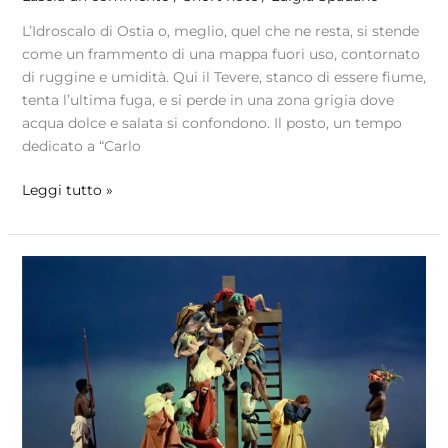
L’Idroscalo di Ostia o, meglio, quel che ne resta, si stende
come un frammento di una mappa fuori uso, contornato
di ruggine e umidità. Qui il Tevere, stanco di essere fiume,
tenta l’ultima fuga, e si perde in una zona grigia dove
acqua dolce e salata si confondono. Il posto, un tempo
dedicato a “Carlo
Leggi tutto »
Pier
Paolo
Pasolini
1975-
2025
s’infutura