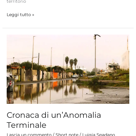
territorio
Leggi tutto »
Cronaca
di
un’Anomalia
Terminale
Cronaca di un’Anomalia
Terminale
Lascia un commento
/
Short note
/
Luigia Spadano